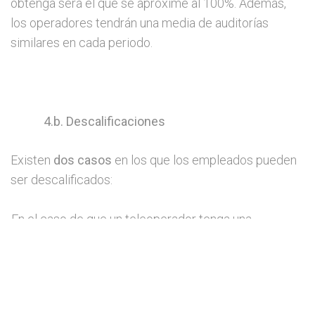
obtenga será el que se aproxime al 100%. Además,
los operadores tendrán una media de auditorías
similares en cada periodo.
4.b. Descalificaciones
Existen
dos casos
en los que los empleados pueden
ser descalificados:
En el caso de que un teleoperador tenga una
incidencia procedente quedará automáticamente
descalificado.
Si un trabajador se ausenta más del 20% del tiempo